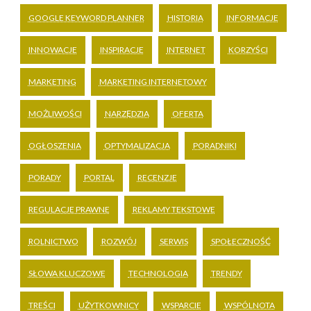
GOOGLE KEYWORD PLANNER
HISTORIA
INFORMACJE
INNOWACJE
INSPIRACJE
INTERNET
KORZYŚCI
MARKETING
MARKETING INTERNETOWY
MOŻLIWOŚCI
NARZĘDZIA
OFERTA
OGŁOSZENIA
OPTYMALIZACJA
PORADNIKI
PORADY
PORTAL
RECENZJE
REGULACJE PRAWNE
REKLAMY TEKSTOWE
ROLNICTWO
ROZWÓJ
SERWIS
SPOŁECZNOŚĆ
SŁOWA KLUCZOWE
TECHNOLOGIA
TRENDY
TREŚCI
UŻYTKOWNICY
WSPARCIE
WSPÓLNOTA