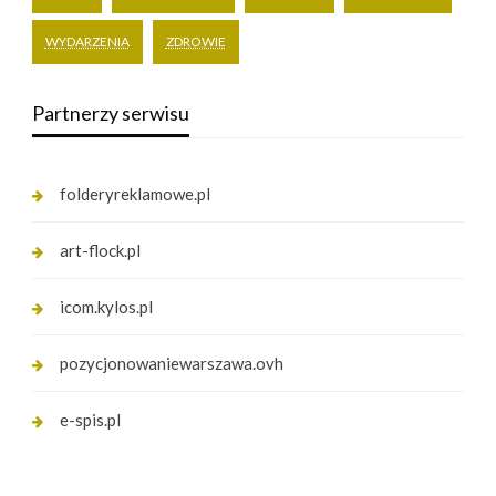
WYDARZENIA
ZDROWIE
Partnerzy serwisu
folderyreklamowe.pl
art-flock.pl
icom.kylos.pl
pozycjonowaniewarszawa.ovh
e-spis.pl