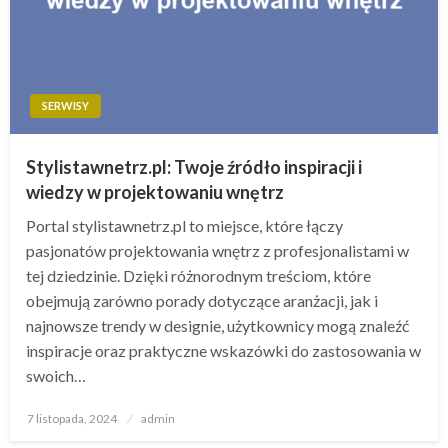
SERWISY
Stylistawnetrz.pl: Twoje źródło inspiracji i
wiedzy w projektowaniu wnętrz
Portal stylistawnetrz.pl to miejsce, które łączy
pasjonatów projektowania wnętrz z profesjonalistami w
tej dziedzinie. Dzięki różnorodnym treściom, które
obejmują zarówno porady dotyczące aranżacji, jak i
najnowsze trendy w designie, użytkownicy mogą znaleźć
inspiracje oraz praktyczne wskazówki do zastosowania w
swoich…
Opublikowane
7 listopada, 2024
admin
w