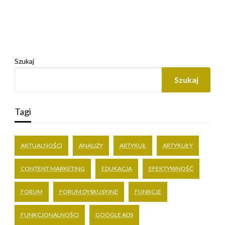
Szukaj
Szukaj
Tagi
AKTUALNOŚCI
ANALIZY
ARTYKUŁ
ARTYKUŁY
CONTENT MARKETING
EDUKACJA
EFEKTYWNOŚĆ
FORUM
FORUM DYSKUSYJNE
FUNKCJE
FUNKCJONALNOŚCI
GOOGLE ADS