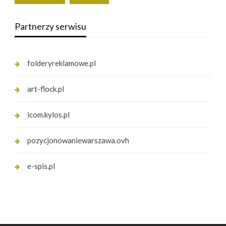
Partnerzy serwisu
folderyreklamowe.pl
art-flock.pl
icom.kylos.pl
pozycjonowaniewarszawa.ovh
e-spis.pl