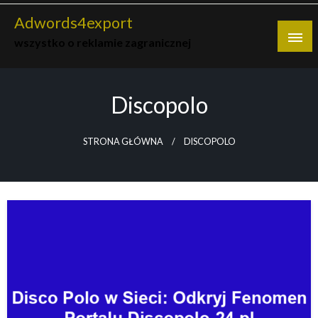
Skip
Adwords4export
to
wszystko o reklamie zagranicznej
content
Discopolo
STRONA GŁÓWNA
DISCOPOLO