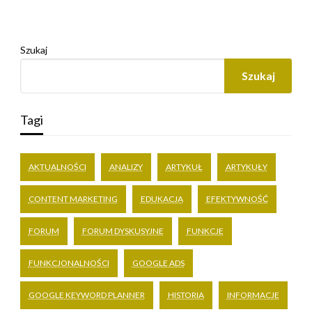
Szukaj
Szukaj
Tagi
AKTUALNOŚCI
ANALIZY
ARTYKUŁ
ARTYKUŁY
CONTENT MARKETING
EDUKACJA
EFEKTYWNOŚĆ
FORUM
FORUM DYSKUSYJNE
FUNKCJE
FUNKCJONALNOŚCI
GOOGLE ADS
GOOGLE KEYWORD PLANNER
HISTORIA
INFORMACJE