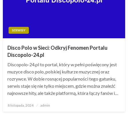
SERWISY
Disco Polo w Sieci: Odkryj Fenomen Portalu
Discopolo-24.pl
Discopolo-24.pl to portal, który w pełni poświęcony jest
muzyce disco polo, polskiej kulturze muzycznej oraz
rozrywce. W dobie rosnącej popularności tego gatunku,
serwis staje się nie tylko miejscem, gdzie można znaleźć
najnowsze hity, ale także platformą, która łączy fanów i…
Opublikowane
8 listopada, 2024
admin
w