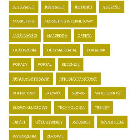
INNOWACJE
INSPIRACJE
INTERNET
KORZYŚCI
MARKETING
MARKETING INTERNETOWY
MOŻLIWOŚCI
NARZĘDZIA
OFERTA
OGŁOSZENIA
OPTYMALIZACJA
PORADNIKI
PORADY
PORTAL
RECENZJE
REGULACJE PRAWNE
REKLAMY TEKSTOWE
ROLNICTWO
ROZWÓJ
SERWIS
SPOŁECZNOŚĆ
SŁOWA KLUCZOWE
TECHNOLOGIA
TRENDY
TREŚCI
UŻYTKOWNICY
WSPARCIE
WSPÓLNOTA
WYDARZENIA
ZDROWIE