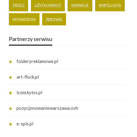
TREŚCI
UŻYTKOWNICY
WSPARCIE
WSPÓLNOTA
WYDARZENIA
ZDROWIE
Partnerzy serwisu
folderyreklamowe.pl
art-flock.pl
icom.kylos.pl
pozycjonowaniewarszawa.ovh
e-spis.pl