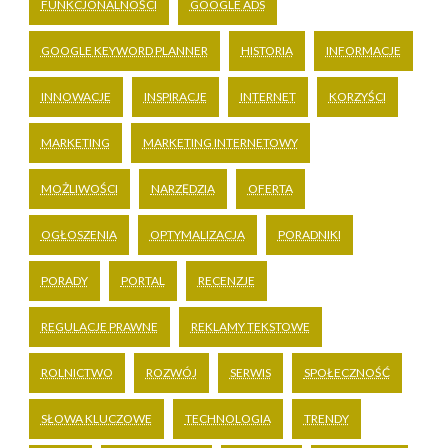
FUNKCJONALNOŚCI
GOOGLE ADS
GOOGLE KEYWORD PLANNER
HISTORIA
INFORMACJE
INNOWACJE
INSPIRACJE
INTERNET
KORZYŚCI
MARKETING
MARKETING INTERNETOWY
MOŻLIWOŚCI
NARZĘDZIA
OFERTA
OGŁOSZENIA
OPTYMALIZACJA
PORADNIKI
PORADY
PORTAL
RECENZJE
REGULACJE PRAWNE
REKLAMY TEKSTOWE
ROLNICTWO
ROZWÓJ
SERWIS
SPOŁECZNOŚĆ
SŁOWA KLUCZOWE
TECHNOLOGIA
TRENDY