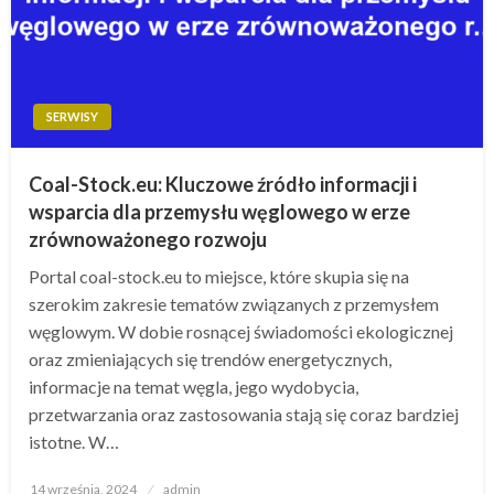
SERWISY
Coal-Stock.eu: Kluczowe źródło informacji i
wsparcia dla przemysłu węglowego w erze
zrównoważonego rozwoju
Portal coal-stock.eu to miejsce, które skupia się na
szerokim zakresie tematów związanych z przemysłem
węglowym. W dobie rosnącej świadomości ekologicznej
oraz zmieniających się trendów energetycznych,
informacje na temat węgla, jego wydobycia,
przetwarzania oraz zastosowania stają się coraz bardziej
istotne. W…
Opublikowane
14 września, 2024
admin