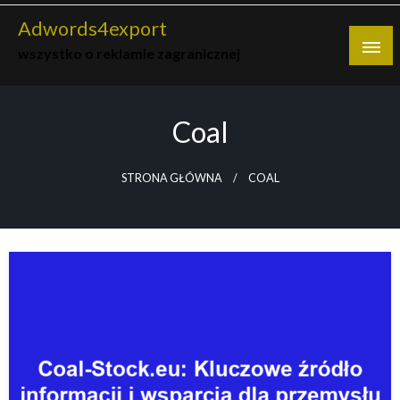
Skip
Adwords4export
to
wszystko o reklamie zagranicznej
content
Coal
STRONA GŁÓWNA
COAL