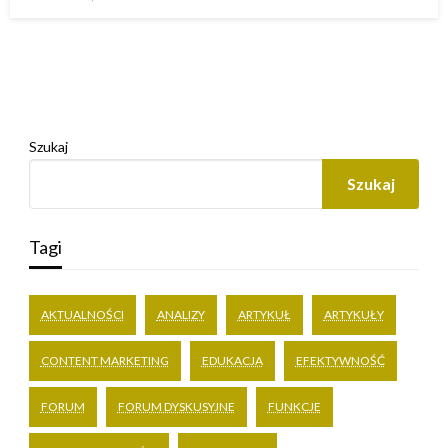
w
Szukaj
Szukaj
Tagi
AKTUALNOŚCI
ANALIZY
ARTYKUŁ
ARTYKUŁY
CONTENT MARKETING
EDUKACJA
EFEKTYWNOŚĆ
FORUM
FORUM DYSKUSYJNE
FUNKCJE