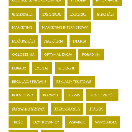
GOOGLE KEYWORD PLANNER
HISTORIA
INFORMACJE
INNOWACJE
INSPIRACJE
INTERNET
KORZYŚCI
MARKETING
MARKETING INTERNETOWY
MOŻLIWOŚCI
NARZĘDZIA
OFERTA
OGŁOSZENIA
OPTYMALIZACJA
PORADNIKI
PORADY
PORTAL
RECENZJE
REGULACJE PRAWNE
REKLAMY TEKSTOWE
ROLNICTWO
ROZWÓJ
SERWIS
SPOŁECZNOŚĆ
SŁOWA KLUCZOWE
TECHNOLOGIA
TRENDY
TREŚCI
UŻYTKOWNICY
WSPARCIE
WSPÓLNOTA