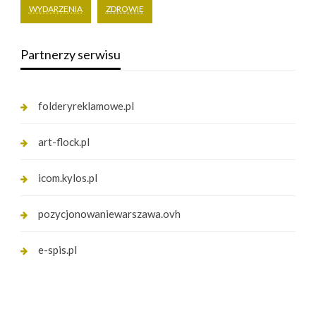
WYDARZENIA
ZDROWIE
Partnerzy serwisu
folderyreklamowe.pl
art-flock.pl
icom.kylos.pl
pozycjonowaniewarszawa.ovh
e-spis.pl