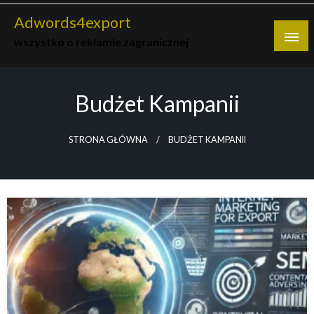
Skip
Adwords4export
to
wszystko o reklamie zagranicznej
content
Budżet Kampanii
STRONA GŁÓWNA
BUDŻET KAMPANII