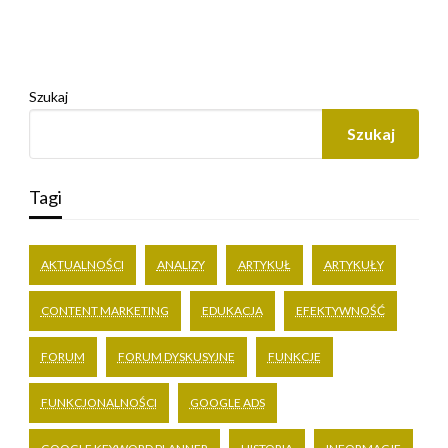
Szukaj
Szukaj
Tagi
AKTUALNOŚCI
ANALIZY
ARTYKUŁ
ARTYKUŁY
CONTENT MARKETING
EDUKACJA
EFEKTYWNOŚĆ
FORUM
FORUM DYSKUSYJNE
FUNKCJE
FUNKCJONALNOŚCI
GOOGLE ADS