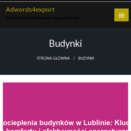
Skip
Adwords4export
to
wszystko o reklamie zagranicznej
content
Budynki
STRONA GŁÓWNA
BUDYNKI