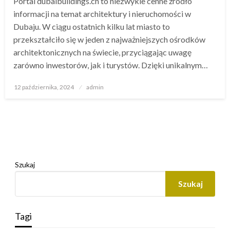
Portal dubaibuildings.ch to niezwykle cenne źródło
informacji na temat architektury i nieruchomości w
Dubaju. W ciągu ostatnich kilku lat miasto to
przekształciło się w jeden z najważniejszych ośrodków
architektonicznych na świecie, przyciągając uwagę
zarówno inwestorów, jak i turystów. Dzięki unikalnym…
Opublikowane
12 października, 2024
admin
w
Szukaj
Szukaj
Tagi