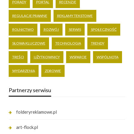
PORADY
PORTAL
RECENZJE
REGULACJE PRAWNE
REKLAMY TEKSTOWE
ROLNICTWO
ROZWÓJ
SERWIS
SPOŁECZNOŚĆ
SŁOWA KLUCZOWE
TECHNOLOGIA
TRENDY
TREŚCI
UŻYTKOWNICY
WSPARCIE
WSPÓLNOTA
WYDARZENIA
ZDROWIE
Partnerzy serwisu
folderyreklamowe.pl
art-flock.pl