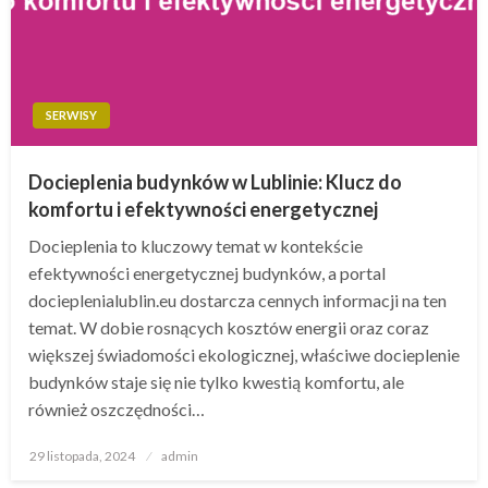
SERWISY
Docieplenia budynków w Lublinie: Klucz do
komfortu i efektywności energetycznej
Docieplenia to kluczowy temat w kontekście
efektywności energetycznej budynków, a portal
docieplenialublin.eu dostarcza cennych informacji na ten
temat. W dobie rosnących kosztów energii oraz coraz
większej świadomości ekologicznej, właściwe docieplenie
budynków staje się nie tylko kwestią komfortu, ale
również oszczędności…
Opublikowane
29 listopada, 2024
admin
w