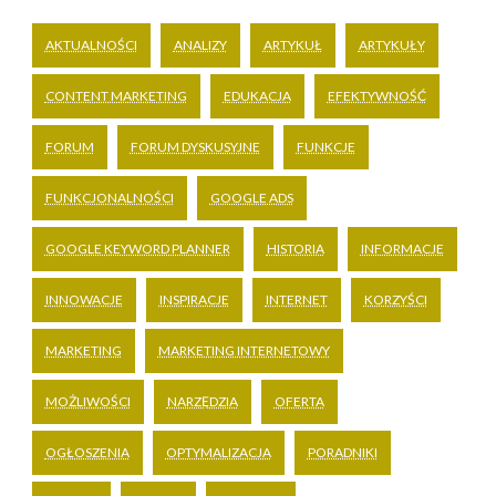
AKTUALNOŚCI
ANALIZY
ARTYKUŁ
ARTYKUŁY
CONTENT MARKETING
EDUKACJA
EFEKTYWNOŚĆ
FORUM
FORUM DYSKUSYJNE
FUNKCJE
FUNKCJONALNOŚCI
GOOGLE ADS
GOOGLE KEYWORD PLANNER
HISTORIA
INFORMACJE
INNOWACJE
INSPIRACJE
INTERNET
KORZYŚCI
MARKETING
MARKETING INTERNETOWY
MOŻLIWOŚCI
NARZĘDZIA
OFERTA
OGŁOSZENIA
OPTYMALIZACJA
PORADNIKI