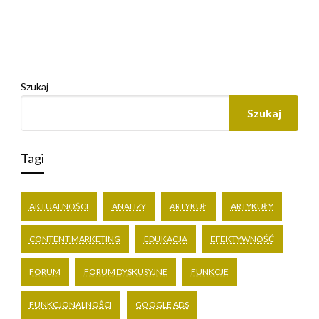
Szukaj
Szukaj
Tagi
AKTUALNOŚCI
ANALIZY
ARTYKUŁ
ARTYKUŁY
CONTENT MARKETING
EDUKACJA
EFEKTYWNOŚĆ
FORUM
FORUM DYSKUSYJNE
FUNKCJE
FUNKCJONALNOŚCI
GOOGLE ADS