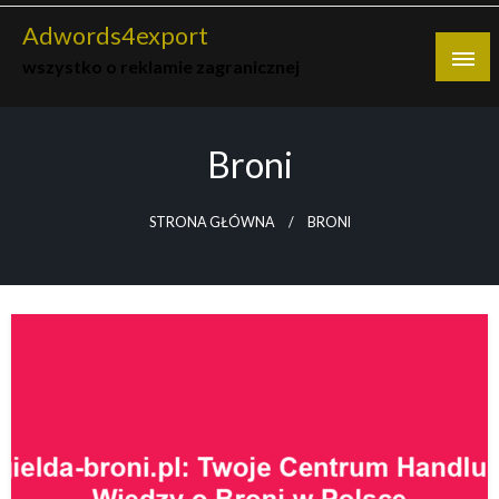
Skip
Adwords4export
to
wszystko o reklamie zagranicznej
content
Broni
STRONA GŁÓWNA
BRONI