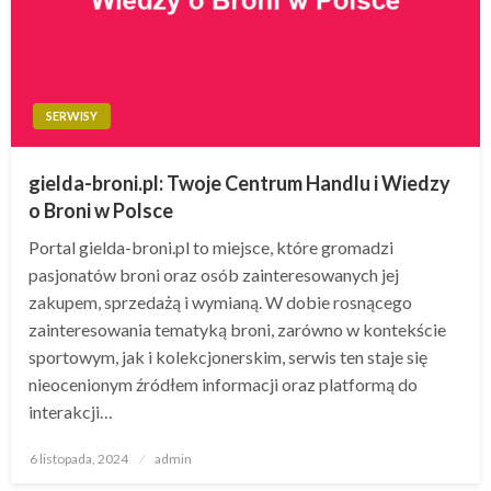
SERWISY
gielda-broni.pl: Twoje Centrum Handlu i Wiedzy
o Broni w Polsce
Portal gielda-broni.pl to miejsce, które gromadzi
pasjonatów broni oraz osób zainteresowanych jej
zakupem, sprzedażą i wymianą. W dobie rosnącego
zainteresowania tematyką broni, zarówno w kontekście
sportowym, jak i kolekcjonerskim, serwis ten staje się
nieocenionym źródłem informacji oraz platformą do
interakcji…
Opublikowane
6 listopada, 2024
admin
w