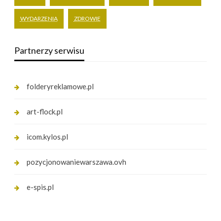
WYDARZENIA
ZDROWIE
Partnerzy serwisu
folderyreklamowe.pl
art-flock.pl
icom.kylos.pl
pozycjonowaniewarszawa.ovh
e-spis.pl