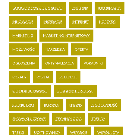
GOOGLE KEYWORD PLANNER
HISTORIA
INFORMACJE
INNOWACJE
INSPIRACJE
INTERNET
KORZYŚCI
MARKETING
MARKETING INTERNETOWY
MOŻLIWOŚCI
NARZĘDZIA
OFERTA
OGŁOSZENIA
OPTYMALIZACJA
PORADNIKI
PORADY
PORTAL
RECENZJE
REGULACJE PRAWNE
REKLAMY TEKSTOWE
ROLNICTWO
ROZWÓJ
SERWIS
SPOŁECZNOŚĆ
SŁOWA KLUCZOWE
TECHNOLOGIA
TRENDY
TREŚCI
UŻYTKOWNICY
WSPARCIE
WSPÓLNOTA