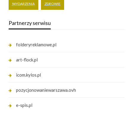
WYDARZENIA
ZDROWIE
Partnerzy serwisu
folderyreklamowe.pl
art-flock.pl
icom.kylos.pl
pozycjonowaniewarszawa.ovh
e-spis.pl