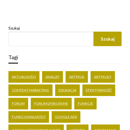
Szukaj
Szukaj
Tagi
AKTUALNOŚCI
ANALIZY
ARTYKUŁ
ARTYKUŁY
CONTENT MARKETING
EDUKACJA
EFEKTYWNOŚĆ
FORUM
FORUM DYSKUSYJNE
FUNKCJE
FUNKCJONALNOŚCI
GOOGLE ADS