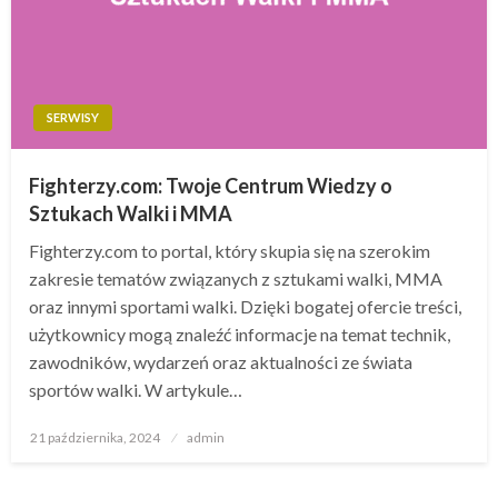
SERWISY
Fighterzy.com: Twoje Centrum Wiedzy o
Sztukach Walki i MMA
Fighterzy.com to portal, który skupia się na szerokim
zakresie tematów związanych z sztukami walki, MMA
oraz innymi sportami walki. Dzięki bogatej ofercie treści,
użytkownicy mogą znaleźć informacje na temat technik,
zawodników, wydarzeń oraz aktualności ze świata
sportów walki. W artykule…
Opublikowane
21 października, 2024
admin
w