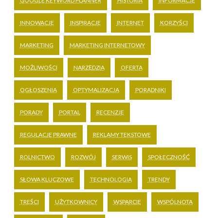
GOOGLE KEYWORD PLANNER
HISTORIA
INFORMACJE
INNOWACJE
INSPIRACJE
INTERNET
KORZYŚCI
MARKETING
MARKETING INTERNETOWY
MOŻLIWOŚCI
NARZĘDZIA
OFERTA
OGŁOSZENIA
OPTYMALIZACJA
PORADNIKI
PORADY
PORTAL
RECENZJE
REGULACJE PRAWNE
REKLAMY TEKSTOWE
ROLNICTWO
ROZWÓJ
SERWIS
SPOŁECZNOŚĆ
SŁOWA KLUCZOWE
TECHNOLOGIA
TRENDY
TREŚCI
UŻYTKOWNICY
WSPARCIE
WSPÓLNOTA