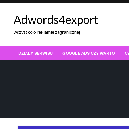
Skip
to
Adwords4export
content
wszystko o reklamie zagranicznej
DZIAŁY SERWISU
GOOGLE ADS CZY WARTO
C