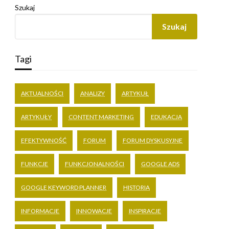
Szukaj
Szukaj
Tagi
AKTUALNOŚCI
ANALIZY
ARTYKUŁ
ARTYKUŁY
CONTENT MARKETING
EDUKACJA
EFEKTYWNOŚĆ
FORUM
FORUM DYSKUSYJNE
FUNKCJE
FUNKCJONALNOŚCI
GOOGLE ADS
GOOGLE KEYWORD PLANNER
HISTORIA
INFORMACJE
INNOWACJE
INSPIRACJE