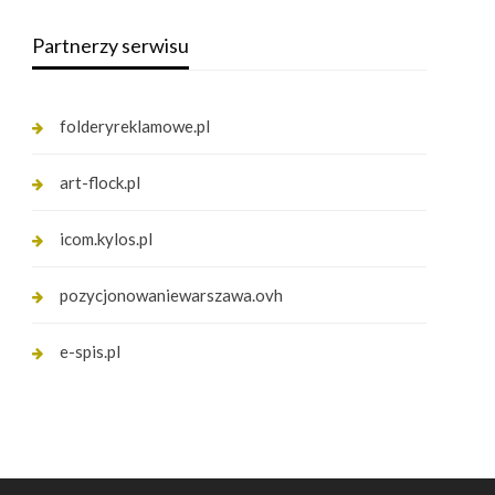
Partnerzy serwisu
folderyreklamowe.pl
art-flock.pl
icom.kylos.pl
pozycjonowaniewarszawa.ovh
e-spis.pl