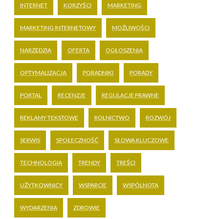
INTERNET
KORZYŚCI
MARKETING
MARKETING INTERNETOWY
MOŻLIWOŚCI
NARZĘDZIA
OFERTA
OGŁOSZENIA
OPTYMALIZACJA
PORADNIKI
PORADY
PORTAL
RECENZJE
REGULACJE PRAWNE
REKLAMY TEKSTOWE
ROLNICTWO
ROZWÓJ
SERWIS
SPOŁECZNOŚĆ
SŁOWA KLUCZOWE
TECHNOLOGIA
TRENDY
TREŚCI
UŻYTKOWNICY
WSPARCIE
WSPÓLNOTA
WYDARZENIA
ZDROWIE