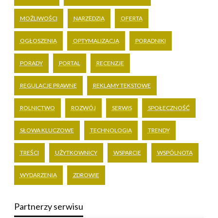
MOŻLIWOŚCI
NARZĘDZIA
OFERTA
OGŁOSZENIA
OPTYMALIZACJA
PORADNIKI
PORADY
PORTAL
RECENZJE
REGULACJE PRAWNE
REKLAMY TEKSTOWE
ROLNICTWO
ROZWÓJ
SERWIS
SPOŁECZNOŚĆ
SŁOWA KLUCZOWE
TECHNOLOGIA
TRENDY
TREŚCI
UŻYTKOWNICY
WSPARCIE
WSPÓLNOTA
WYDARZENIA
ZDROWIE
Partnerzy serwisu