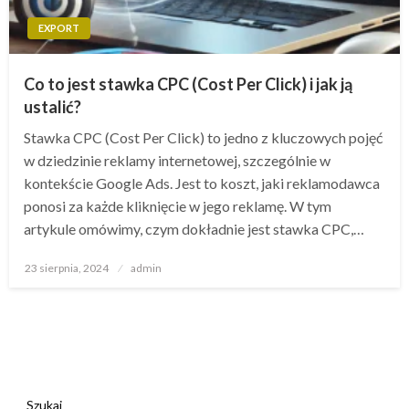
EXPORT
Co to jest stawka CPC (Cost Per Click) i jak ją
ustalić?
Stawka CPC (Cost Per Click) to jedno z kluczowych pojęć
w dziedzinie reklamy internetowej, szczególnie w
kontekście Google Ads. Jest to koszt, jaki reklamodawca
ponosi za każde kliknięcie w jego reklamę. W tym
artykule omówimy, czym dokładnie jest stawka CPC,…
Opublikowane
23 sierpnia, 2024
admin
w
Szukaj