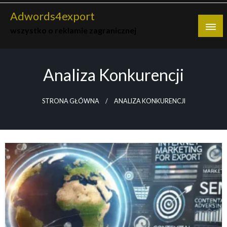
Skip
Adwords4export
to
wszystko o reklamie zagranicznej
content
Analiza Konkurencji
STRONA GŁÓWNA
ANALIZA KONKURENCJI