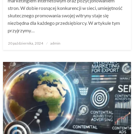
marketingiem internetowym oraz pozycjonowaniem
stron. W dobie rosnącej konkurencji w sieci, umiejętność
skutecznego promowania swojej witryny staje się
niezbędna dla każdego przedsiębiorcy. W artykule tym
przyjrzymy…
Opublikowane
20 października, 2024
admin
w