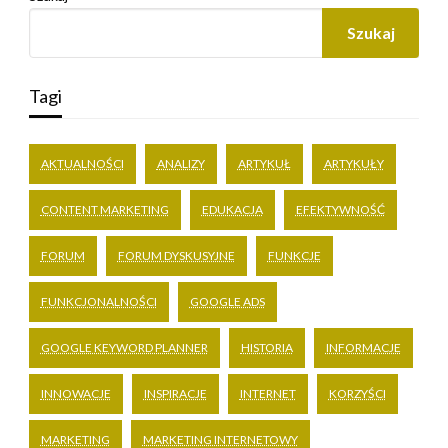
Szukaj
Tagi
AKTUALNOŚCI
ANALIZY
ARTYKUŁ
ARTYKUŁY
CONTENT MARKETING
EDUKACJA
EFEKTYWNOŚĆ
FORUM
FORUM DYSKUSYJNE
FUNKCJE
FUNKCJONALNOŚCI
GOOGLE ADS
GOOGLE KEYWORD PLANNER
HISTORIA
INFORMACJE
INNOWACJE
INSPIRACJE
INTERNET
KORZYŚCI
MARKETING
MARKETING INTERNETOWY