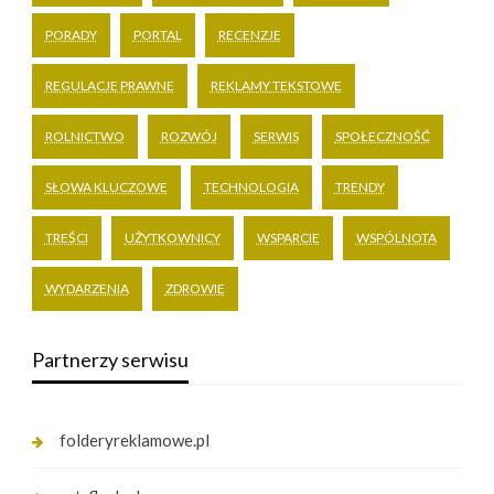
PORADY
PORTAL
RECENZJE
REGULACJE PRAWNE
REKLAMY TEKSTOWE
ROLNICTWO
ROZWÓJ
SERWIS
SPOŁECZNOŚĆ
SŁOWA KLUCZOWE
TECHNOLOGIA
TRENDY
TREŚCI
UŻYTKOWNICY
WSPARCIE
WSPÓLNOTA
WYDARZENIA
ZDROWIE
Partnerzy serwisu
folderyreklamowe.pl