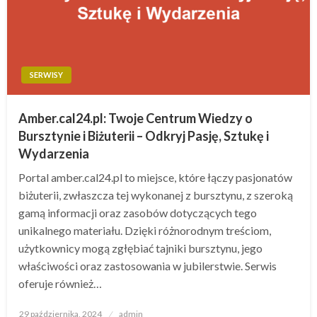
SERWISY
Amber.cal24.pl: Twoje Centrum Wiedzy o
Bursztynie i Biżuterii – Odkryj Pasję, Sztukę i
Wydarzenia
Portal amber.cal24.pl to miejsce, które łączy pasjonatów
biżuterii, zwłaszcza tej wykonanej z bursztynu, z szeroką
gamą informacji oraz zasobów dotyczących tego
unikalnego materiału. Dzięki różnorodnym treściom,
użytkownicy mogą zgłębiać tajniki bursztynu, jego
właściwości oraz zastosowania w jubilerstwie. Serwis
oferuje również…
Opublikowane
29 października, 2024
admin