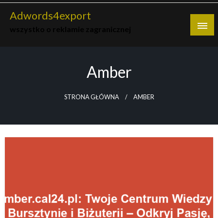
Skip
Adwords4export
to
wszystko o reklamie zagranicznej
content
Amber
STRONA GŁÓWNA
AMBER