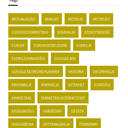
AKTUALNOŚCI
ANALIZY
ARTYKUŁ
ARTYKUŁY
CONTENT MARKETING
EDUKACJA
EFEKTYWNOŚĆ
FORUM
FORUM DYSKUSYJNE
FUNKCJE
FUNKCJONALNOŚCI
GOOGLE ADS
GOOGLE KEYWORD PLANNER
HISTORIA
INFORMACJE
INNOWACJE
INSPIRACJE
INTERNET
KORZYŚCI
MARKETING
MARKETING INTERNETOWY
MOŻLIWOŚCI
NARZĘDZIA
OFERTA
OGŁOSZENIA
OPTYMALIZACJA
PORADNIKI