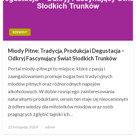
SERWISY
Miody Pitne: Tradycja, Produkcja i Degustacja –
Odkryj Fascynujący Świat Słodkich Trunków
Portal miody-pitne.pl to miejsce, które z pasją i
zaangażowaniem promuje bogactwo tradycyjnych
miodów pitnych oraz różnorodnych napojów
alkoholowych. W dobie rosnącego zainteresowania
naturalnymi produktami, serwis ten staje się nieocenionym
źródłem wiedzy dla miłośników miodów oraz osób
pragnących zgłębić tajniki ich…
Opublikowane
23 listopada, 2024
admin
w