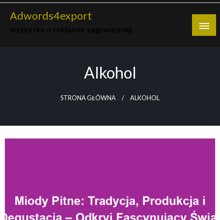
Skip
Adwords4export
to
wszystko o reklamie zagranicznej
content
Alkohol
STRONA GŁÓWNA
ALKOHOL