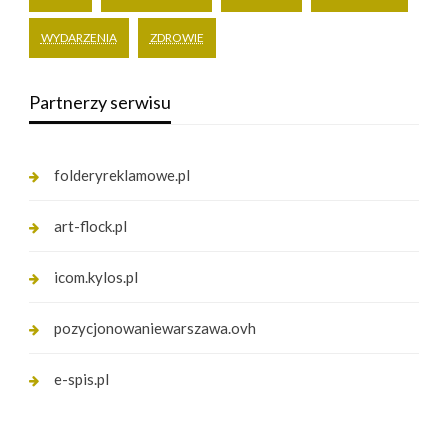
WYDARZENIA
ZDROWIE
Partnerzy serwisu
folderyreklamowe.pl
art-flock.pl
icom.kylos.pl
pozycjonowaniewarszawa.ovh
e-spis.pl