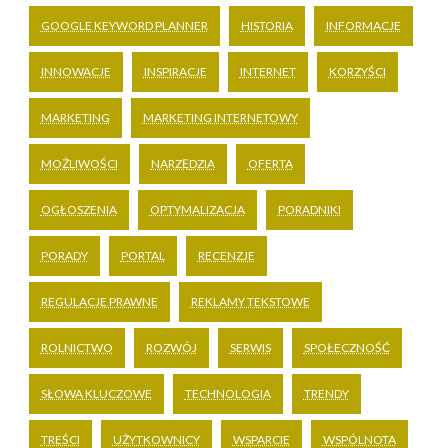
GOOGLE KEYWORD PLANNER
HISTORIA
INFORMACJE
INNOWACJE
INSPIRACJE
INTERNET
KORZYŚCI
MARKETING
MARKETING INTERNETOWY
MOŻLIWOŚCI
NARZĘDZIA
OFERTA
OGŁOSZENIA
OPTYMALIZACJA
PORADNIKI
PORADY
PORTAL
RECENZJE
REGULACJE PRAWNE
REKLAMY TEKSTOWE
ROLNICTWO
ROZWÓJ
SERWIS
SPOŁECZNOŚĆ
SŁOWA KLUCZOWE
TECHNOLOGIA
TRENDY
TREŚCI
UŻYTKOWNICY
WSPARCIE
WSPÓLNOTA