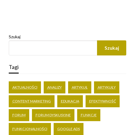
Szukaj
Szukaj
Tagi
AKTUALNOŚCI
ANALIZY
ARTYKUŁ
ARTYKUŁY
CONTENT MARKETING
EDUKACJA
EFEKTYWNOŚĆ
FORUM
FORUM DYSKUSYJNE
FUNKCJE
FUNKCJONALNOŚCI
GOOGLE ADS