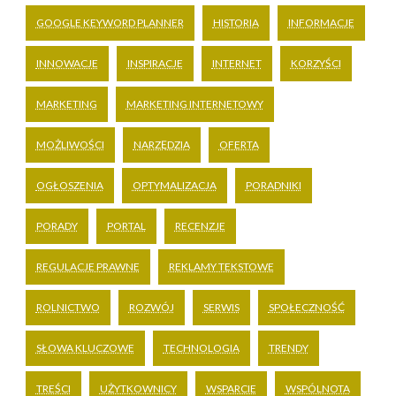
GOOGLE KEYWORD PLANNER
HISTORIA
INFORMACJE
INNOWACJE
INSPIRACJE
INTERNET
KORZYŚCI
MARKETING
MARKETING INTERNETOWY
MOŻLIWOŚCI
NARZĘDZIA
OFERTA
OGŁOSZENIA
OPTYMALIZACJA
PORADNIKI
PORADY
PORTAL
RECENZJE
REGULACJE PRAWNE
REKLAMY TEKSTOWE
ROLNICTWO
ROZWÓJ
SERWIS
SPOŁECZNOŚĆ
SŁOWA KLUCZOWE
TECHNOLOGIA
TRENDY
TREŚCI
UŻYTKOWNICY
WSPARCIE
WSPÓLNOTA