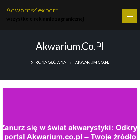
Skip
Adwords4export
to
wszystko o reklamie zagranicznej
content
Akwarium.co.pl
STRONA GŁÓWNA
AKWARIUM.CO.PL