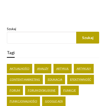
Szukaj
Szukaj
Tagi
AKTUALNOŚCI
ANALIZY
ARTYKUŁ
ARTYKUŁY
CONTENT MARKETING
EDUKACJA
EFEKTYWNOŚĆ
FORUM
FORUM DYSKUSYJNE
FUNKCJE
FUNKCJONALNOŚCI
GOOGLE ADS