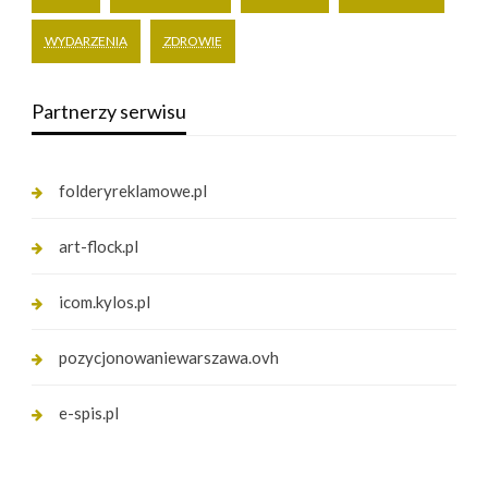
WYDARZENIA
ZDROWIE
Partnerzy serwisu
folderyreklamowe.pl
art-flock.pl
icom.kylos.pl
pozycjonowaniewarszawa.ovh
e-spis.pl