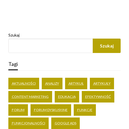
Szukaj
Szukaj
Tagi
AKTUALNOŚCI
ANALIZY
ARTYKUŁ
ARTYKUŁY
CONTENT MARKETING
EDUKACJA
EFEKTYWNOŚĆ
FORUM
FORUM DYSKUSYJNE
FUNKCJE
FUNKCJONALNOŚCI
GOOGLE ADS