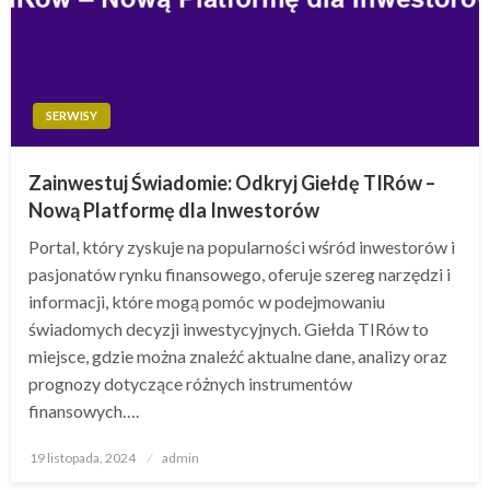
SERWISY
Zainwestuj Świadomie: Odkryj Giełdę TIRów –
Nową Platformę dla Inwestorów
Portal, który zyskuje na popularności wśród inwestorów i
pasjonatów rynku finansowego, oferuje szereg narzędzi i
informacji, które mogą pomóc w podejmowaniu
świadomych decyzji inwestycyjnych. Giełda TIRów to
miejsce, gdzie można znaleźć aktualne dane, analizy oraz
prognozy dotyczące różnych instrumentów
finansowych….
Opublikowane
19 listopada, 2024
admin
w