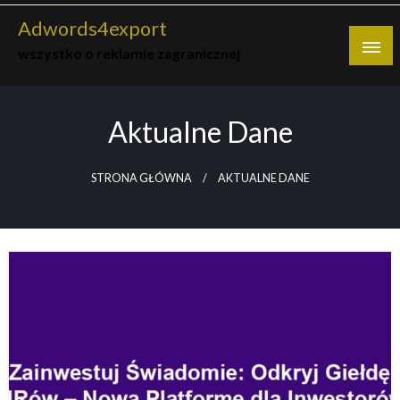
Skip
Adwords4export
to
wszystko o reklamie zagranicznej
content
Aktualne Dane
STRONA GŁÓWNA
AKTUALNE DANE