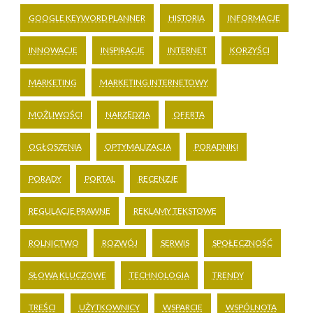
GOOGLE KEYWORD PLANNER
HISTORIA
INFORMACJE
INNOWACJE
INSPIRACJE
INTERNET
KORZYŚCI
MARKETING
MARKETING INTERNETOWY
MOŻLIWOŚCI
NARZĘDZIA
OFERTA
OGŁOSZENIA
OPTYMALIZACJA
PORADNIKI
PORADY
PORTAL
RECENZJE
REGULACJE PRAWNE
REKLAMY TEKSTOWE
ROLNICTWO
ROZWÓJ
SERWIS
SPOŁECZNOŚĆ
SŁOWA KLUCZOWE
TECHNOLOGIA
TRENDY
TREŚCI
UŻYTKOWNICY
WSPARCIE
WSPÓLNOTA