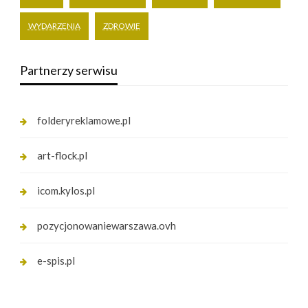
WYDARZENIA
ZDROWIE
Partnerzy serwisu
folderyreklamowe.pl
art-flock.pl
icom.kylos.pl
pozycjonowaniewarszawa.ovh
e-spis.pl