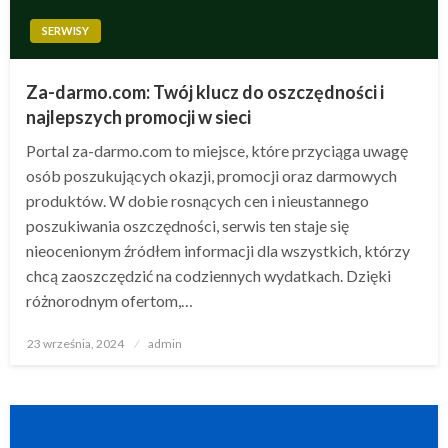
SERWISY
Za-darmo.com: Twój klucz do oszczędności i
najlepszych promocji w sieci
Portal za-darmo.com to miejsce, które przyciąga uwagę
osób poszukujących okazji, promocji oraz darmowych
produktów. W dobie rosnących cen i nieustannego
poszukiwania oszczędności, serwis ten staje się
nieocenionym źródłem informacji dla wszystkich, którzy
chcą zaoszczędzić na codziennych wydatkach. Dzięki
różnorodnym ofertom,…
Opublikowane
23 września, 2024
admin
w