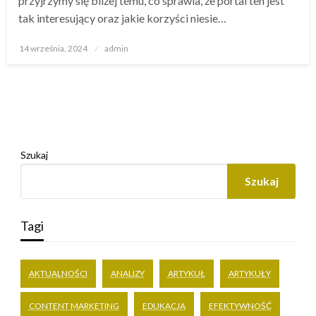
przyjrzymy się bliżej temu, co sprawia, że portal ten jest
tak interesujący oraz jakie korzyści niesie…
Opublikowane
14 września, 2024
admin
w
Szukaj
Szukaj
Tagi
AKTUALNOŚCI
ANALIZY
ARTYKUŁ
ARTYKUŁY
CONTENT MARKETING
EDUKACJA
EFEKTYWNOŚĆ