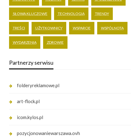
SŁOWA KLUCZOWE
TECHNOLOGIA
TRENDY
TREŚCI
UŻYTKOWNICY
WSPARCIE
WSPÓLNOTA
WYDARZENIA
ZDROWIE
Partnerzy serwisu
folderyreklamowe.pl
art-flock.pl
icom.kylos.pl
pozycjonowaniewarszawa.ovh