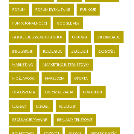
FORUM
FORUM DYSKUSYJNE
FUNKCJE
FUNKCJONALNOŚCI
GOOGLE ADS
GOOGLE KEYWORD PLANNER
HISTORIA
INFORMACJE
INNOWACJE
INSPIRACJE
INTERNET
KORZYŚCI
MARKETING
MARKETING INTERNETOWY
MOŻLIWOŚCI
NARZĘDZIA
OFERTA
OGŁOSZENIA
OPTYMALIZACJA
PORADNIKI
PORADY
PORTAL
RECENZJE
REGULACJE PRAWNE
REKLAMY TEKSTOWE
ROLNICTWO
ROZWÓJ
SERWIS
SPOŁECZNOŚĆ