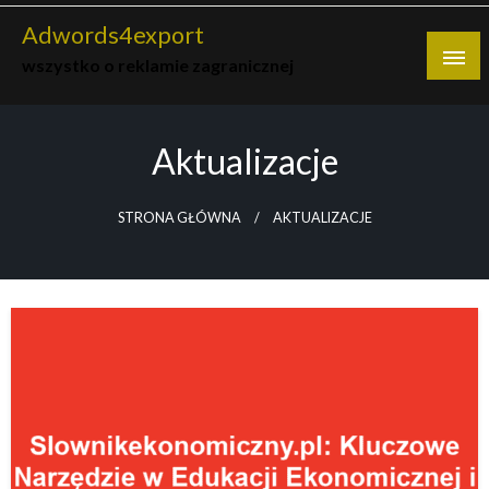
Skip
Adwords4export
to
wszystko o reklamie zagranicznej
content
Aktualizacje
STRONA GŁÓWNA
AKTUALIZACJE