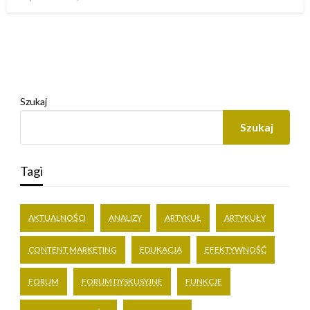
w
Szukaj
Szukaj
Tagi
AKTUALNOŚCI
ANALIZY
ARTYKUŁ
ARTYKUŁY
CONTENT MARKETING
EDUKACJA
EFEKTYWNOŚĆ
FORUM
FORUM DYSKUSYJNE
FUNKCJE