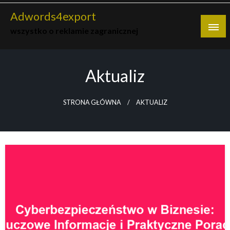
Skip
Adwords4export
to
wszystko o reklamie zagranicznej
content
Aktualiz
STRONA GŁÓWNA
AKTUALIZ