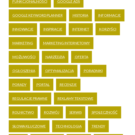
FUNKCJONALNOŚCI
GOOGLE ADS
GOOGLE KEYWORD PLANNER
HISTORIA
INFORMACJE
INNOWACJE
INSPIRACJE
INTERNET
KORZYŚCI
MARKETING
MARKETING INTERNETOWY
MOŻLIWOŚCI
NARZĘDZIA
OFERTA
OGŁOSZENIA
OPTYMALIZACJA
PORADNIKI
PORADY
PORTAL
RECENZJE
REGULACJE PRAWNE
REKLAMY TEKSTOWE
ROLNICTWO
ROZWÓJ
SERWIS
SPOŁECZNOŚĆ
SŁOWA KLUCZOWE
TECHNOLOGIA
TRENDY