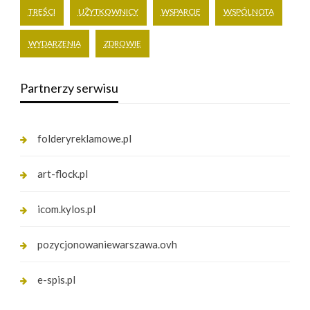
TREŚCI
UŻYTKOWNICY
WSPARCIE
WSPÓLNOTA
WYDARZENIA
ZDROWIE
Partnerzy serwisu
folderyreklamowe.pl
art-flock.pl
icom.kylos.pl
pozycjonowaniewarszawa.ovh
e-spis.pl