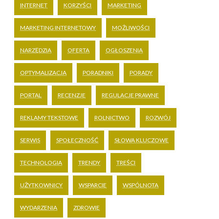
INTERNET
KORZYŚCI
MARKETING
MARKETING INTERNETOWY
MOŻLIWOŚCI
NARZĘDZIA
OFERTA
OGŁOSZENIA
OPTYMALIZACJA
PORADNIKI
PORADY
PORTAL
RECENZJE
REGULACJE PRAWNE
REKLAMY TEKSTOWE
ROLNICTWO
ROZWÓJ
SERWIS
SPOŁECZNOŚĆ
SŁOWA KLUCZOWE
TECHNOLOGIA
TRENDY
TREŚCI
UŻYTKOWNICY
WSPARCIE
WSPÓLNOTA
WYDARZENIA
ZDROWIE