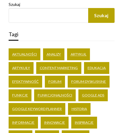
Szukaj
Szukaj
Tagi
AKTUALNOŚCI
ANALIZY
ARTYKUŁ
ARTYKUŁY
CONTENT MARKETING
EDUKACJA
EFEKTYWNOŚĆ
FORUM
FORUM DYSKUSYJNE
FUNKCJE
FUNKCJONALNOŚCI
GOOGLE ADS
GOOGLE KEYWORD PLANNER
HISTORIA
INFORMACJE
INNOWACJE
INSPIRACJE