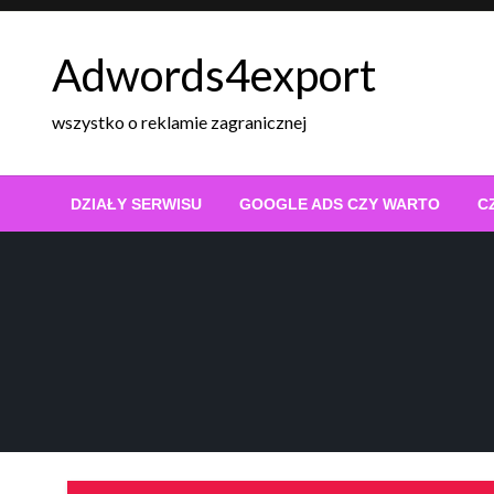
Skip
to
Adwords4export
content
wszystko o reklamie zagranicznej
DZIAŁY SERWISU
GOOGLE ADS CZY WARTO
C