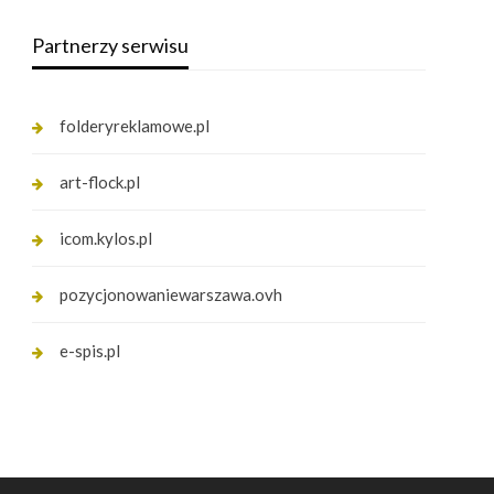
Partnerzy serwisu
folderyreklamowe.pl
art-flock.pl
icom.kylos.pl
pozycjonowaniewarszawa.ovh
e-spis.pl