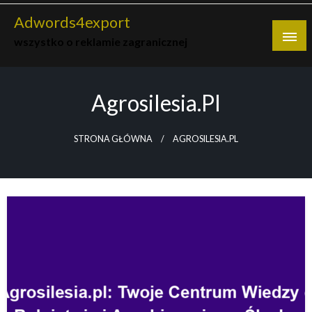
Skip
Adwords4export
to
wszystko o reklamie zagranicznej
content
Agrosilesia.pl
STRONA GŁÓWNA
AGROSILESIA.PL