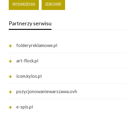
WYDARZENIA
ZDROWIE
Partnerzy serwisu
folderyreklamowe.pl
art-flock.pl
icom.kylos.pl
pozycjonowaniewarszawa.ovh
e-spis.pl