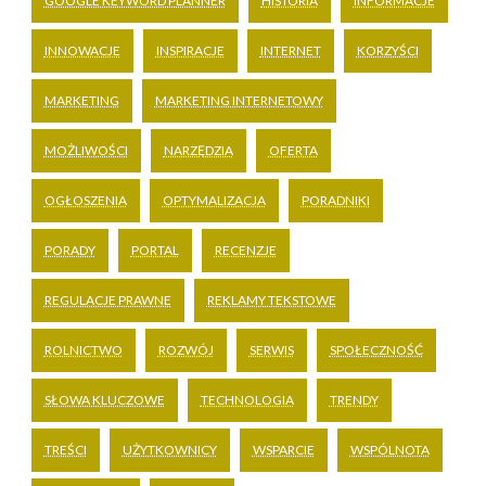
GOOGLE KEYWORD PLANNER
HISTORIA
INFORMACJE
INNOWACJE
INSPIRACJE
INTERNET
KORZYŚCI
MARKETING
MARKETING INTERNETOWY
MOŻLIWOŚCI
NARZĘDZIA
OFERTA
OGŁOSZENIA
OPTYMALIZACJA
PORADNIKI
PORADY
PORTAL
RECENZJE
REGULACJE PRAWNE
REKLAMY TEKSTOWE
ROLNICTWO
ROZWÓJ
SERWIS
SPOŁECZNOŚĆ
SŁOWA KLUCZOWE
TECHNOLOGIA
TRENDY
TREŚCI
UŻYTKOWNICY
WSPARCIE
WSPÓLNOTA