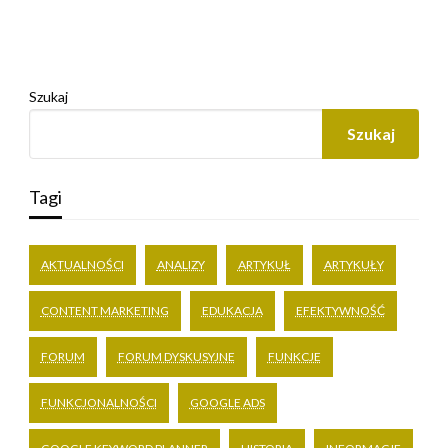
Szukaj
Szukaj
Tagi
AKTUALNOŚCI
ANALIZY
ARTYKUŁ
ARTYKUŁY
CONTENT MARKETING
EDUKACJA
EFEKTYWNOŚĆ
FORUM
FORUM DYSKUSYJNE
FUNKCJE
FUNKCJONALNOŚCI
GOOGLE ADS