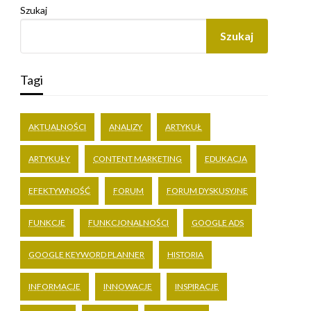
Szukaj
Szukaj
Tagi
AKTUALNOŚCI
ANALIZY
ARTYKUŁ
ARTYKUŁY
CONTENT MARKETING
EDUKACJA
EFEKTYWNOŚĆ
FORUM
FORUM DYSKUSYJNE
FUNKCJE
FUNKCJONALNOŚCI
GOOGLE ADS
GOOGLE KEYWORD PLANNER
HISTORIA
INFORMACJE
INNOWACJE
INSPIRACJE