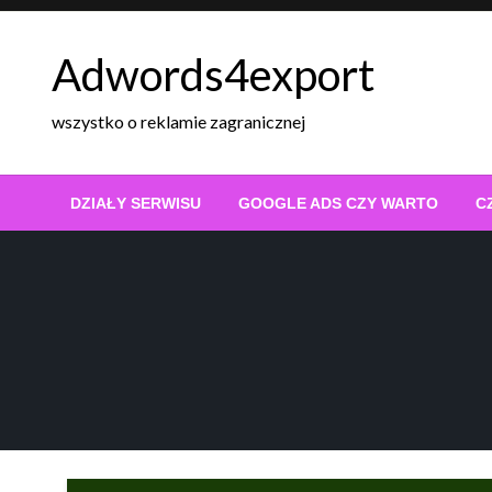
Skip
to
Adwords4export
content
wszystko o reklamie zagranicznej
DZIAŁY SERWISU
GOOGLE ADS CZY WARTO
C