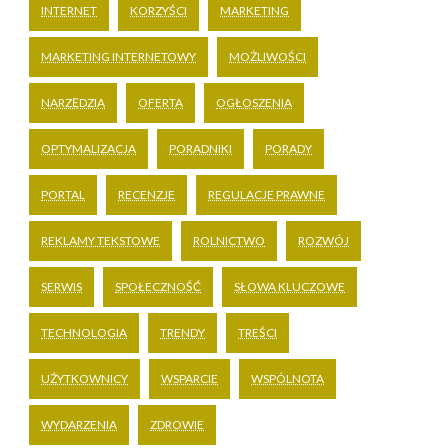
INTERNET
KORZYŚCI
MARKETING
MARKETING INTERNETOWY
MOŻLIWOŚCI
NARZĘDZIA
OFERTA
OGŁOSZENIA
OPTYMALIZACJA
PORADNIKI
PORADY
PORTAL
RECENZJE
REGULACJE PRAWNE
REKLAMY TEKSTOWE
ROLNICTWO
ROZWÓJ
SERWIS
SPOŁECZNOŚĆ
SŁOWA KLUCZOWE
TECHNOLOGIA
TRENDY
TREŚCI
UŻYTKOWNICY
WSPARCIE
WSPÓLNOTA
WYDARZENIA
ZDROWIE