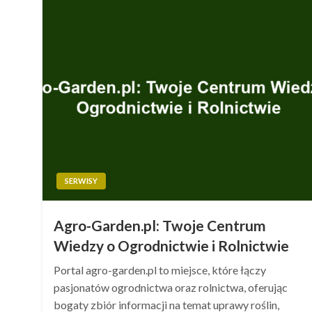
SERWISY
Agro-Garden.pl: Twoje Centrum
Wiedzy o Ogrodnictwie i Rolnictwie
Portal agro-garden.pl to miejsce, które łączy
pasjonatów ogrodnictwa oraz rolnictwa, oferując
bogaty zbiór informacji na temat uprawy roślin,