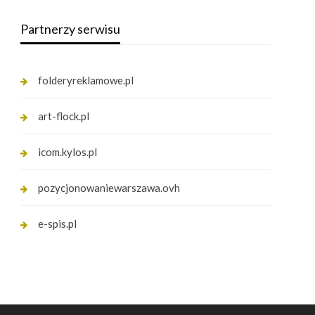
Partnerzy serwisu
folderyreklamowe.pl
art-flock.pl
icom.kylos.pl
pozycjonowaniewarszawa.ovh
e-spis.pl