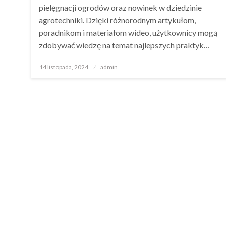
pielęgnacji ogrodów oraz nowinek w dziedzinie
agrotechniki. Dzięki różnorodnym artykułom,
poradnikom i materiałom wideo, użytkownicy mogą
zdobywać wiedzę na temat najlepszych praktyk…
Opublikowane
14 listopada, 2024
admin
w