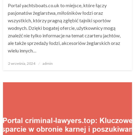
Portal yachtsboats.co.uk to miejsce, które łączy
pasjonatów żeglarstwa, miłośników łodzi oraz
wszystkich, którzy pragną zgłębić tajniki sportów
wodnych. Dzięki bogatej ofercie, użytkownicy mogą
znaleźć nie tylko informacje na temat czarteru jachtów,
ale także sprzedaży łodzi, akcesoriów żeglarskich oraz
wielu innych…
Opublikowane
2 września, 2024
admin
w