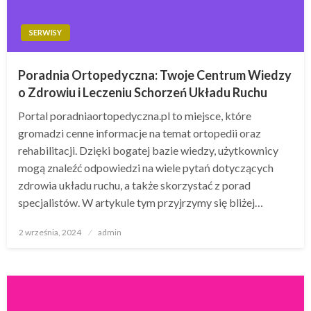
SERWISY
Poradnia Ortopedyczna: Twoje Centrum Wiedzy
o Zdrowiu i Leczeniu Schorzeń Układu Ruchu
Portal poradniaortopedyczna.pl to miejsce, które
gromadzi cenne informacje na temat ortopedii oraz
rehabilitacji. Dzięki bogatej bazie wiedzy, użytkownicy
mogą znaleźć odpowiedzi na wiele pytań dotyczących
zdrowia układu ruchu, a także skorzystać z porad
specjalistów. W artykule tym przyjrzymy się bliżej…
Opublikowane
2 września, 2024
admin
w