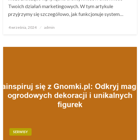
Twoich działań marketingowych. W tym artykule
przyjrzymy się szczegółowo, jak funkcjonuje system…
Opublikowane
4 września, 2024
admin
w
SERWISY