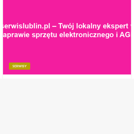
SERWISY
iserwislublin.pl – Twój lokalny ekspert w
naprawie sprzętu elektronicznego i AGD
Portal iserwislublin.pl to miejsce, które zyskuje na
popularności wśród mieszkańców Lublina, poszukujących
profesjonalnych usług serwisowych. Dzięki szerokiemu
wachlarzowi oferowanych usług, użytkownicy mogą
znaleźć pomoc w zakresie naprawy różnych urządzeń