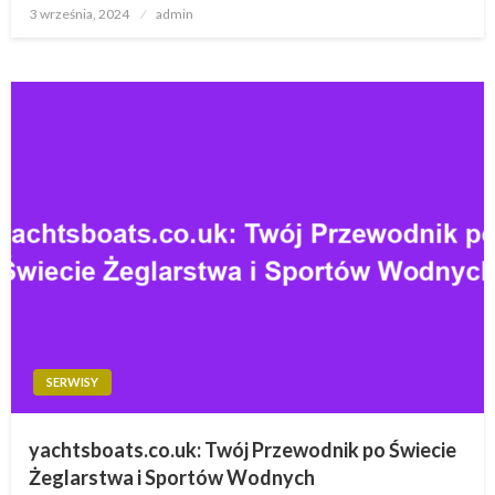
Opublikowane
3 września, 2024
admin
w
SERWISY
yachtsboats.co.uk: Twój Przewodnik po Świecie
Żeglarstwa i Sportów Wodnych