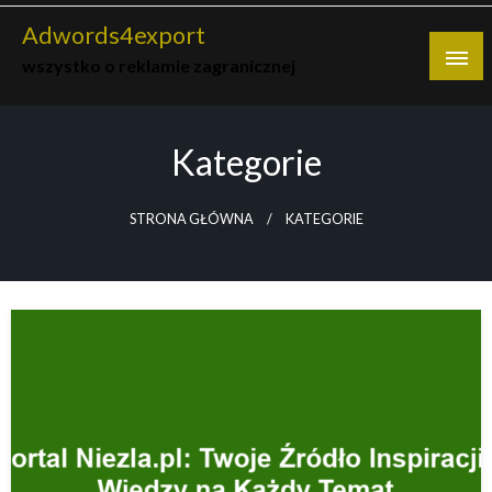
Skip
Adwords4export
to
wszystko o reklamie zagranicznej
content
Kategorie
STRONA GŁÓWNA
KATEGORIE