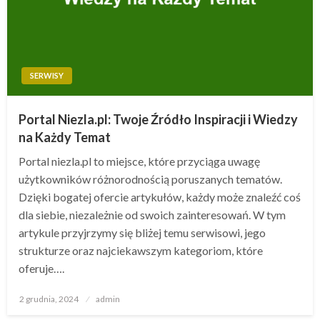
SERWISY
Portal Niezla.pl: Twoje Źródło Inspiracji i Wiedzy
na Każdy Temat
Portal niezla.pl to miejsce, które przyciąga uwagę
użytkowników różnorodnością poruszanych tematów.
Dzięki bogatej ofercie artykułów, każdy może znaleźć coś
dla siebie, niezależnie od swoich zainteresowań. W tym
artykule przyjrzymy się bliżej temu serwisowi, jego
strukturze oraz najciekawszym kategoriom, które
oferuje….
Opublikowane
2 grudnia, 2024
admin
w