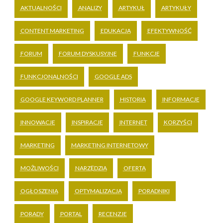
AKTUALNOŚCI
ANALIZY
ARTYKUŁ
ARTYKUŁY
CONTENT MARKETING
EDUKACJA
EFEKTYWNOŚĆ
FORUM
FORUM DYSKUSYJNE
FUNKCJE
FUNKCJONALNOŚCI
GOOGLE ADS
GOOGLE KEYWORD PLANNER
HISTORIA
INFORMACJE
INNOWACJE
INSPIRACJE
INTERNET
KORZYŚCI
MARKETING
MARKETING INTERNETOWY
MOŻLIWOŚCI
NARZĘDZIA
OFERTA
OGŁOSZENIA
OPTYMALIZACJA
PORADNIKI
PORADY
PORTAL
RECENZJE