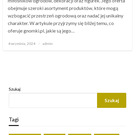
miłośników ogrodów, dekoracji oraz figurek. Jego oferta
obejmuje szeroki asortyment produktów, które mogą
wzbogacić przestrzeń ogrodową oraz nadać jej unikalny
charakter. W artykule przyjrzymy się bliżej temu, co
oferuje gnomki.pl, jakie są jego…
Opublikowane
4 września, 2024
admin
w
Szukaj
Szukaj
Tagi